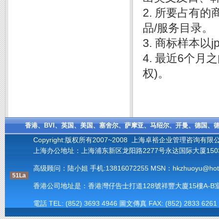
2. 所要占有
品/服务目录。
3. 商标样本以
4. 最近6个
权)。
香港、BVI、英国、美国、塞舍尔、萨摩亚、马绍尔、开曼、德国、德
Copyright:版权所有2007~2008 上海卓裕企业管理咨询有限
上海办公地址：上海浦东新区龙阳路2277号永达国际大厦1503室 
高级顾问：陆小姐 手机:
13816072255
MSN：hkzhuoyu@hotm
51La
香港公司地址是：香港灣仔告士打道128號祥豐大廈15樓A-B室(Units A-B, 15
電話 TEL: (852) 3693 4946 圖文傳真 FAX: (852) 2833 6261