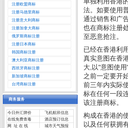
单独利用香港
注册欧盟商标
法。如要使用
注册马德里商标
通过销售和广
注册意大利商标
也在商标注册处
注册加拿大商标
至恶意抢注。
俄罗斯商标注册
注册日本商标
已经在香港利
韩国商标注册
真实意图在香
澳大利亚商标注册
大,以"意图使
西班牙商标注册
之前一定要开
新加坡商标注册
前三年内实际
台湾商标注册
标在任何一段
商务服务
该注册商标。
今日外汇牌价
飞机航班信息
构成在香港的使
在线免费查毒
酒店预订信息
以及任何获拥有
网 址 在 线
城市天气预报