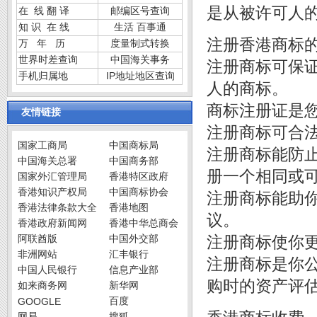
是从被许可人
在 线 翻 译
邮编区号查询
知 识 在 线
生活 百事通
注册香港商标
万 年 历
度量制式转换
世界时差查询
中国海关事务
注册商标可保
手机归属地
IP地址地区查询
人的商标。
商标注册证是
友情链接
注册商标可合法
国家工商局
中国商标局
注册商标能防
中国海关总署
中国商务部
册一个相同或可
国家外汇管理局
香港特区政府
香港知识产权局
中国商标协会
注册商标能助
香港法律条款大全
香港地图
议。
香港政府新闻网
香港中华总商会
阿联酋版
中国外交部
注册商标使你
非洲网站
汇丰银行
注册商标是你
中国人民银行
信息产业部
购时的资产评
如来商务网
新华网
百度
GOOGLE
网易
搜狐