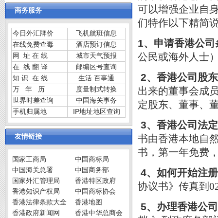
可以增强企业自
商务服务
们特作以下精简
今日外汇牌价
飞机航班信息
1
、申请香港公司
在线免费查毒
酒店预订信息
网 址 在 线
城市天气预报
公民或海外
人士
在 线 翻 译
邮编区号查询
2
、香港公司股东
知 识 在 线
生活 百事通
万 年 历
度量制式转换
出来的董事会成
世界时差查询
中国海关事务
定股东、董事、
手机归属地
IP地址地区查询
3
、香港公司法定
友情链接
书由香港本地自
书，第一年免费
国家工商局
中国商标局
中国海关总署
中国商务部
4
、如何开始注册
国家外汇管理局
香港特区政府
协议书》传真到021
香港知识产权局
中国商标协会
香港法律条款大全
香港地图
5
、办理香港公司
香港政府新闻网
香港中华总商会