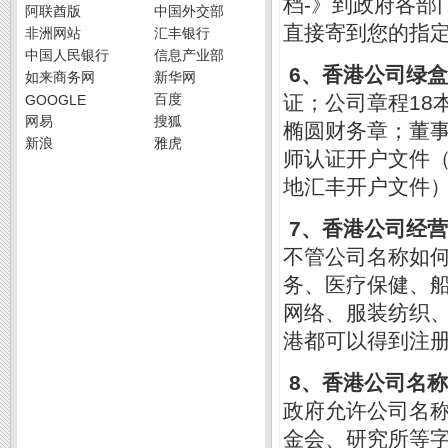
-
档
》到政府各部
阿联酋版
中国外交部
直接寄到您的指
非洲网站
汇丰银行
中国人民银行
信息产业部
6
、香港公司绿盒
如来商务网
新华网
百度
18
GOOGLE
证；公司章程
网易
搜狐
椭圆财务章；董
新浪
雅虎
师认证开户文件
地汇丰开户文件
7
、香港公司经营
不管公司名称如
务、医疗保健、
网络、服装纺织
港都可以得到注
8
、香港公司名称
政府允许公司名
金会、研究所等