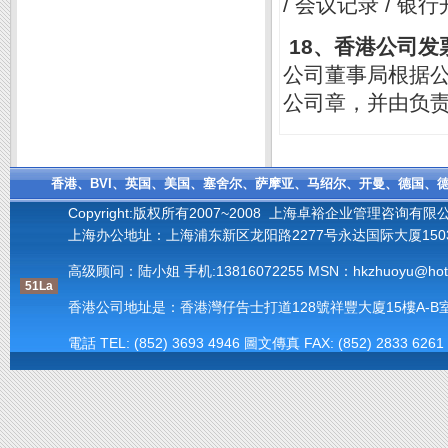
/
/
会议记录
银行
18
、香港公司发
公司董事局根据
公司章，并由负
香港、BVI、英国、美国、塞舍尔、萨摩亚、马绍尔、开曼、德国、德
Copyright:版权所有2007~2008 上海卓裕企业管理咨询有限
上海办公地址：上海浦东新区龙阳路2277号永达国际大厦1503室 
高级顾问：陆小姐 手机:
13816072255
MSN：hkzhuoyu@hotm
51La
香港公司地址是：香港灣仔告士打道128號祥豐大廈15樓A-B室(Units A-B, 15
電話 TEL: (852) 3693 4946 圖文傳真 FAX: (852) 2833 6261