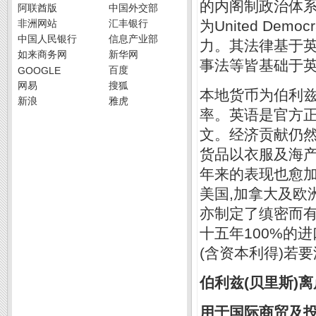
的内阁制政治体系,政治
阿联酋版
中国外交部
非洲网站
汇丰银行
为United Dem
中国人民银行
信息产业部
力。其法律基于英
如来商务网
新华网
事法等皆基础于
百度
GOOGLE
网易
搜狐
本地货币为伯利兹元(B
新浪
雅虎
率。英语是官方正
文。经济贡献仍然
货品以衣服及海产
年来的表现也愈加
美国,加拿大及欧
亦制定了缜密而有
十五年100%的
(含资本利得)若
伯利兹(贝里斯)
用于国际商贸及