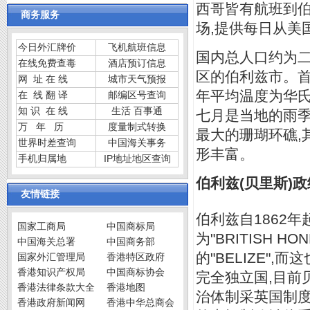
西哥皆有航班到伯
商务服务
场,提供每日从美
今日外汇牌价
飞机航班信息
国内总人口约为二
在线免费查毒
酒店预订信息
区的伯利兹市。首都
网 址 在 线
城市天气预报
年平均温度为华氏
在 线 翻 译
邮编区号查询
知 识 在 线
生活 百事通
七月是当地的雨季
万 年 历
度量制式转换
最大的珊瑚环礁,
世界时差查询
中国海关事务
形丰富。
手机归属地
IP地址地区查询
伯利兹(贝里斯)
友情链接
伯利兹自1862
国家工商局
中国商标局
为"BRITISH 
中国海关总署
中国商务部
的"BELIZE"
国家外汇管理局
香港特区政府
香港知识产权局
中国商标协会
完全独立国,目前
香港法律条款大全
香港地图
治体制采英国制度
香港政府新闻网
香港中华总商会