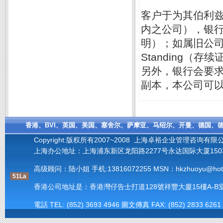
客户于为其伯利
内之公司），银行会要求
明）；如属旧公司，则
Standing（存续证
另外，银行会要
副本，本公司可以
香港、BVI、英国、美国、塞舍尔、萨摩亚、马绍尔、开曼、德国、德
Copyright:版权所有2007~2008 上海卓裕企业管理咨询有限
上海办公地址：上海浦东新区龙阳路2277号永达国际大厦1503室 
高级顾问：陆小姐 手机:
13816072255
MSN：hkzhuoyu@hotm
51La
香港公司地址是：香港灣仔告士打道128號祥豐大廈15樓A-B室(Units A-B, 15
電話 TEL: (852) 3693 4946 圖文傳真 FAX: (852) 2833 6261